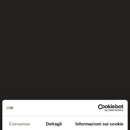
UNA SPA FONTE DI
Consenso
Dettagli
Informazioni sui cookie