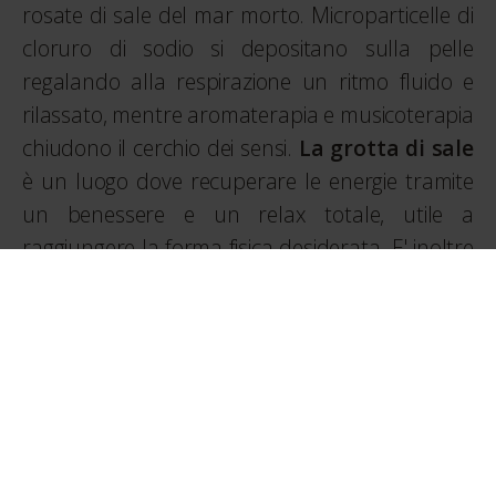
rosate di sale del mar morto. Microparticelle di
cloruro di sodio si depositano sulla pelle
regalando alla respirazione un ritmo fluido e
rilassato, mentre aromaterapia e musicoterapia
chiudono il cerchio dei sensi.
La grotta di sale
è un luogo dove recuperare le energie tramite
un benessere e un relax totale, utile a
raggiungere la forma fisica desiderata. E' inoltre
possibile prenotare la SPA in uso esclusivo dalle
20:30 alla 22:30.
La nostra
SPA
è un'oasi di benessere aperta
non solo agli ospiti dell'hotel, ma anche agli
ospiti esterni che desiderano concedersi un
momento di autentico relax in un ambiente